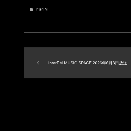
InterFM
InterFM MUSIC SPACE 2026年6月3日放送