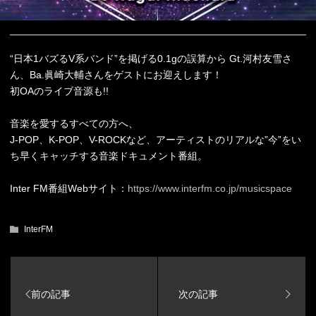
“日本1バズるV系バンド”を掲げる0.1gの誤算から Gt.河村友雪さ
ん、Ba.眞崎大輔さんをゲストにお迎えします！
初OAのライブ音源も!!
音楽を愛するすべての方へ、
J-POP、K-POP、V-ROCKなど、アーティストのリアルな”今”をい
ち早くキャッチする音楽ドキュメント番組。
Inter FM番組Webサイト：
https://www.interfm.co.jp/musicspace
InterFM